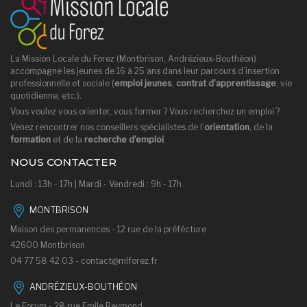
La Mission Locale du Forez (Montbrison, Andrézieux-Bouthéon)
accompagne les jeunes de 16 à 25 ans dans leur parcours d’insertion
professionnelle et sociale (
emploi jeunes
,
contrat d’apprentissage
, vie
quotidienne, etc.).
Vous voulez vous orienter, vous former ? Vous recherchez un emploi ?
Venez rencontrer nos conseillers spécialistes de l’
orientation
, de la
formation
et de la
recherche d’emploi
.
NOUS CONTACTER
Lundi : 13h - 17h | Mardi - Vendredi : 9h - 17h
MONTBRISON
Maison des permanences - 12 rue de la préfécture
42600 Montbrison
04 77 58 42 03 -
contact@mlforez.fr
ANDRÉZIEUX-BOUTHÉON
Le Forum - 28 rue Emile Reymond