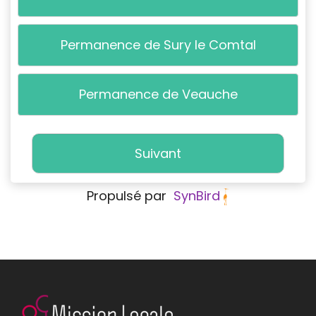
Permanence de Sury le Comtal
Permanence de Veauche
Suivant
Propulsé par
SynBird